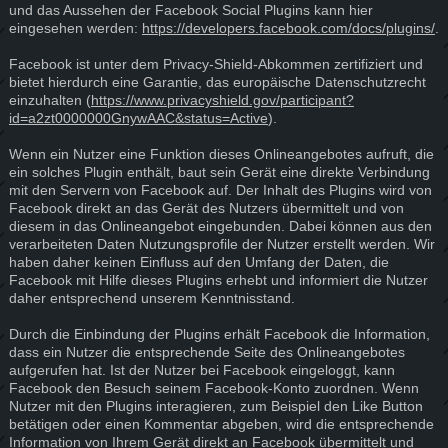
und das Aussehen der Facebook Social Plugins kann hier
eingesehen werden:
https://developers.facebook.com/docs/plugins/
.
Facebook ist unter dem Privacy-Shield-Abkommen zertifiziert und
bietet hierdurch eine Garantie, das europäische Datenschutzrecht
einzuhalten (
https://www.privacyshield.gov/participant?
id=a2zt0000000GnywAAC&status=Active
).
Wenn ein Nutzer eine Funktion dieses Onlineangebotes aufruft, die
ein solches Plugin enthält, baut sein Gerät eine direkte Verbindung
mit den Servern von Facebook auf. Der Inhalt des Plugins wird von
Facebook direkt an das Gerät des Nutzers übermittelt und von
diesem in das Onlineangebot eingebunden. Dabei können aus den
verarbeiteten Daten Nutzungsprofile der Nutzer erstellt werden. Wir
haben daher keinen Einfluss auf den Umfang der Daten, die
Facebook mit Hilfe dieses Plugins erhebt und informiert die Nutzer
daher entsprechend unserem Kenntnisstand.
Durch die Einbindung der Plugins erhält Facebook die Information,
dass ein Nutzer die entsprechende Seite des Onlineangebotes
aufgerufen hat. Ist der Nutzer bei Facebook eingeloggt, kann
Facebook den Besuch seinem Facebook-Konto zuordnen. Wenn
Nutzer mit den Plugins interagieren, zum Beispiel den Like Button
betätigen oder einen Kommentar abgeben, wird die entsprechende
Information von Ihrem Gerät direkt an Facebook übermittelt und